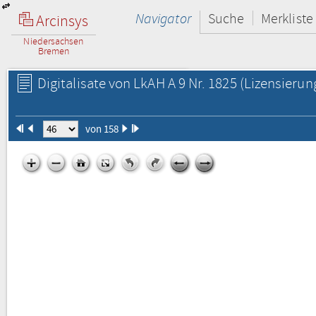
Navigator
Suche
Merkliste
Arcinsys
Niedersachsen
Bremen
Digitalisate von LkAH A 9 Nr. 1825
(Lizensierun
von 158