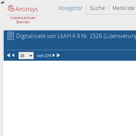
Navigator
Suche
Merkliste
Arcinsys
Niedersachsen
Bremen
Digitalisate von LkAH A 9 Nr. 1526
(Lizensierun
von 274