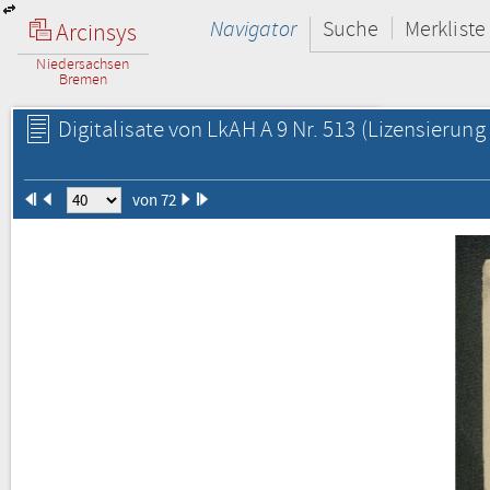
Navigator
Suche
Merkliste
Arcinsys
Niedersachsen
Bremen
Digitalisate von LkAH A 9 Nr. 513
(Lizensierung 
von 72