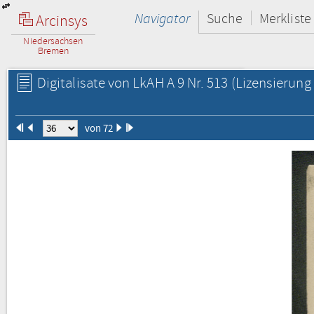
Navigator
Suche
Merkliste
Arcinsys
Niedersachsen
Bremen
Digitalisate von LkAH A 9 Nr. 513
(Lizensierung 
von 72