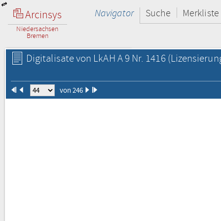
Navigator
Suche
Merkliste
Arcinsys
Niedersachsen
Bremen
Digitalisate von LkAH A 9 Nr. 1416
(Lizensierun
von 246