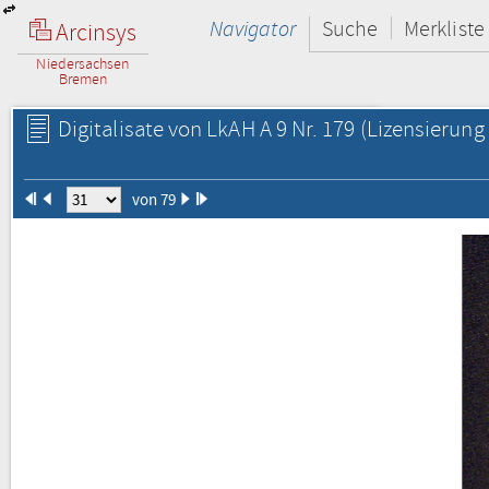
Navigator
Suche
Merkliste
Arcinsys
Niedersachsen
Bremen
Digitalisate von LkAH A 9 Nr. 179
(Lizensierung 
von 79