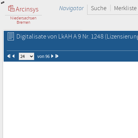
Navigator
Suche
Merkliste
Arcinsys
Niedersachsen
Bremen
Digitalisate von LkAH A 9 Nr. 1248
(Lizensierun
von 96