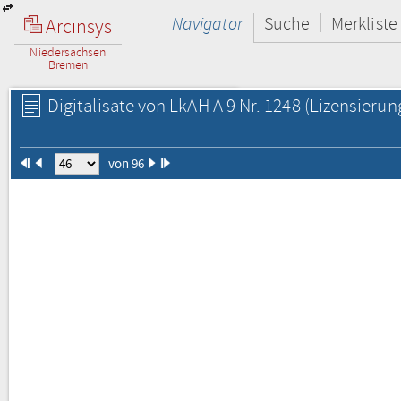
Navigator
Suche
Merkliste
Arcinsys
Niedersachsen
Bremen
Digitalisate von LkAH A 9 Nr. 1248
(Lizensierun
von 96