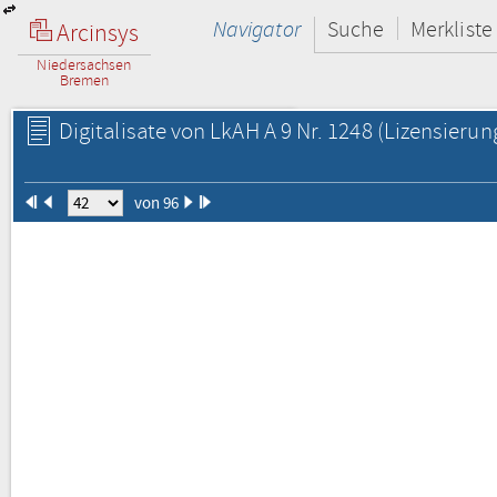
Navigator
Suche
Merkliste
Arcinsys
Niedersachsen
Bremen
Digitalisate von LkAH A 9 Nr. 1248
(Lizensierun
von 96