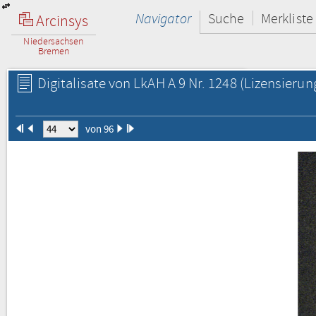
Navigator
Suche
Merkliste
Arcinsys
Niedersachsen
Bremen
Digitalisate von LkAH A 9 Nr. 1248
(Lizensierun
von 96