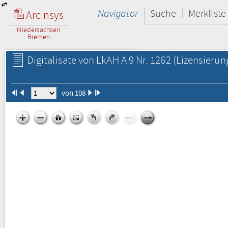
Navigator
Suche
Merkliste
Arcinsys
Niedersachsen
Bremen
Digitalisate von LkAH A 9 Nr. 1262
(Lizensierun
von 108