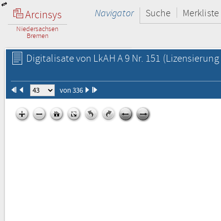
Navigator
Suche
Merkliste
Arcinsys
Niedersachsen
Bremen
Digitalisate von LkAH A 9 Nr. 151
(Lizensierung 
von 336