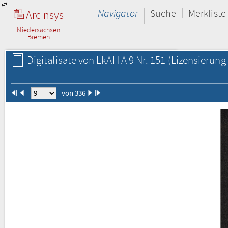
Navigator
Suche
Merkliste
Arcinsys
Niedersachsen
Bremen
Digitalisate von LkAH A 9 Nr. 151
(Lizensierung 
von 336