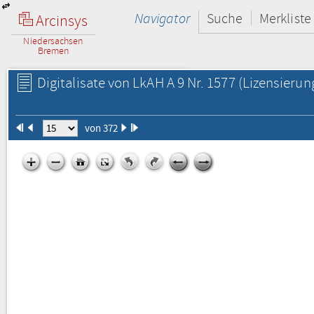
Navigator
Suche
Merkliste
Arcinsys
Niedersachsen
Bremen
Digitalisate von LkAH A 9 Nr. 1577
(Lizensierun
von 372