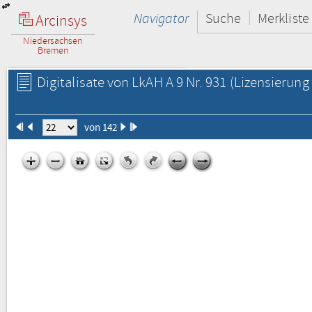
Navigator
Suche
Merkliste
Arcinsys
Niedersachsen
Bremen
Digitalisate von LkAH A 9 Nr. 931
(Lizensierung 
von 142