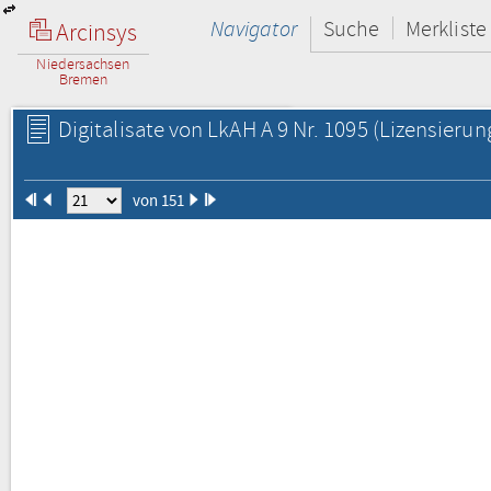
Navigator
Suche
Merkliste
Arcinsys
Niedersachsen
Bremen
Digitalisate von LkAH A 9 Nr. 1095
(Lizensierun
von 151