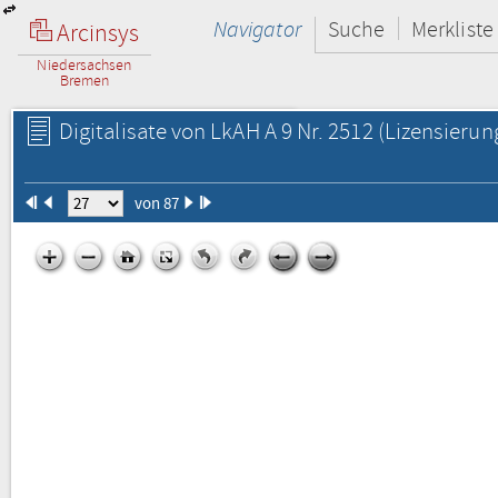
Navigator
Suche
Merkliste
Arcinsys
Niedersachsen
Bremen
Digitalisate von LkAH A 9 Nr. 2512
(Lizensierun
von 87