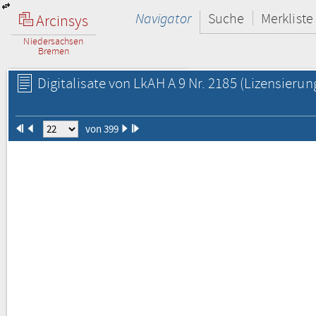
Navigator
Suche
Merkliste
Arcinsys
Niedersachsen
Bremen
Digitalisate von LkAH A 9 Nr. 2185
(Lizensierun
von 399