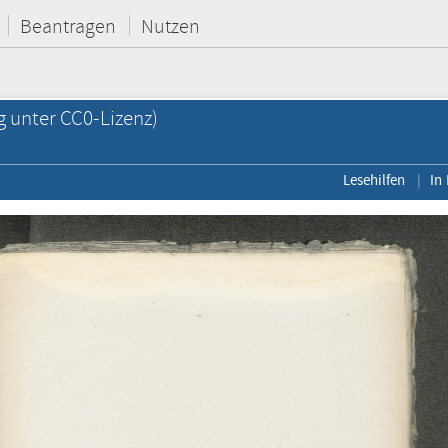
Beantragen
Nutzen
g unter CC0-Lizenz)
Lesehilfen
In