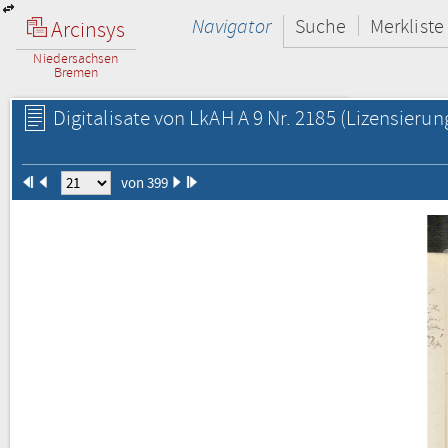
Navigator
Suche
Merkliste
Arcinsys
Niedersachsen
Bremen
Digitalisate von LkAH A 9 Nr. 2185
(Lizensierun
von 399