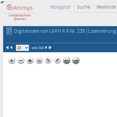
Navigator
Suche
Merkliste
Arcinsys
Niedersachsen
Bremen
Digitalisate von LkAH A 9 Nr. 239
(Lizensierung 
von 165