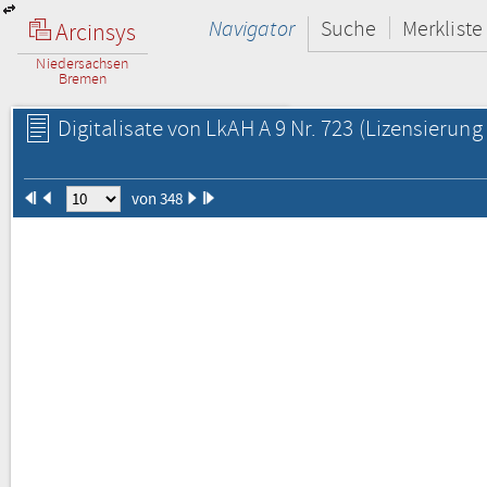
Navigator
Suche
Merkliste
Arcinsys
Niedersachsen
Bremen
Digitalisate von LkAH A 9 Nr. 723
(Lizensierung 
von 348