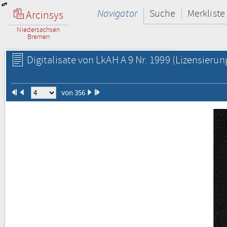
Navigator
Suche
Merkliste
Arcinsys
Niedersachsen
Bremen
Digitalisate von LkAH A 9 Nr. 1999
(Lizensierun
von 356