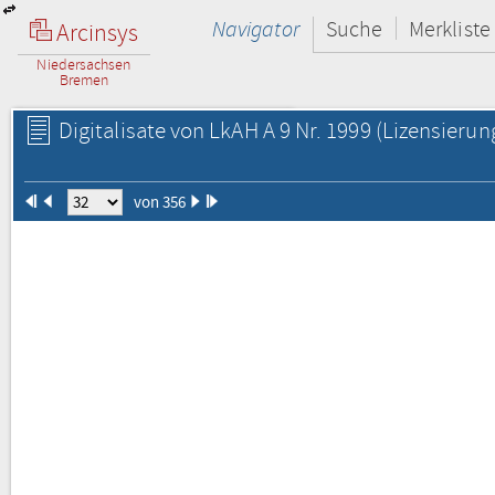
Navigator
Suche
Merkliste
Arcinsys
Niedersachsen
Bremen
Digitalisate von LkAH A 9 Nr. 1999
(Lizensierun
von 356