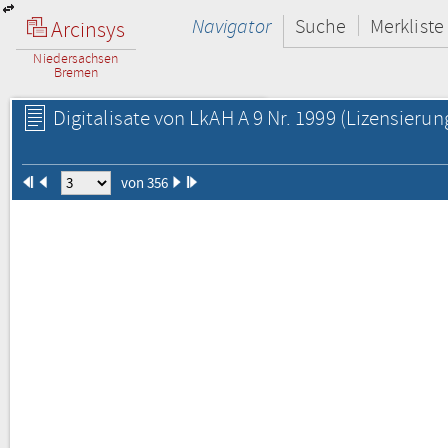
Navigator
Suche
Merkliste
Arcinsys
Niedersachsen
Bremen
Digitalisate von LkAH A 9 Nr. 1999
(Lizensierun
von 356