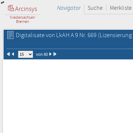
Navigator
Suche
Merkliste
Arcinsys
Niedersachsen
Bremen
Digitalisate von LkAH A 9 Nr. 669
(Lizensierung 
von 80