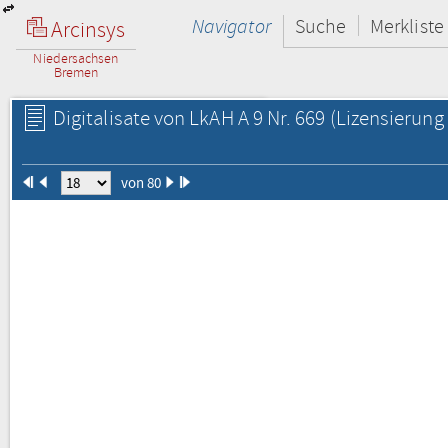
Navigator
Suche
Merkliste
Arcinsys
Niedersachsen
Bremen
Digitalisate von LkAH A 9 Nr. 669
(Lizensierung 
von 80