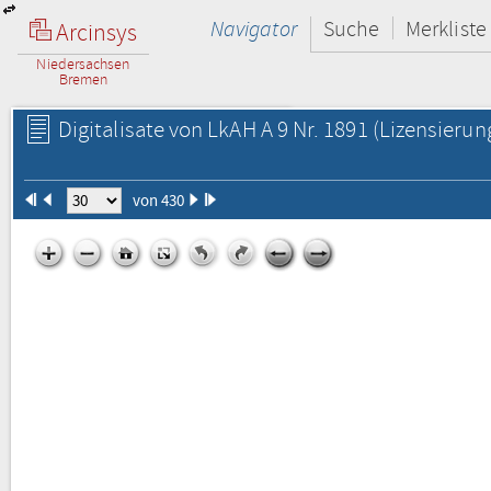
Navigator
Suche
Merkliste
Arcinsys
Niedersachsen
Bremen
Digitalisate von LkAH A 9 Nr. 1891
(Lizensierun
von 430