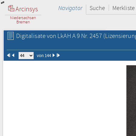
Navigator
Suche
Merkliste
Arcinsys
Niedersachsen
Bremen
Digitalisate von LkAH A 9 Nr. 2457
(Lizensierun
von 144