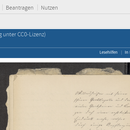
Beantragen
Nutzen
g unter CC0-Lizenz)
Lesehilfen
In