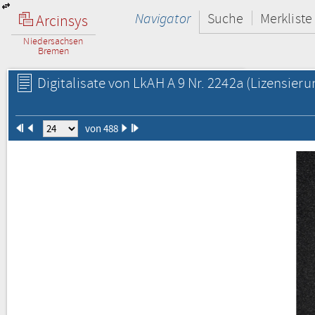
Navigator
Suche
Merkliste
Arcinsys
Niedersachsen
Bremen
Digitalisate von LkAH A 9 Nr. 2242a
(Lizensieru
von 488