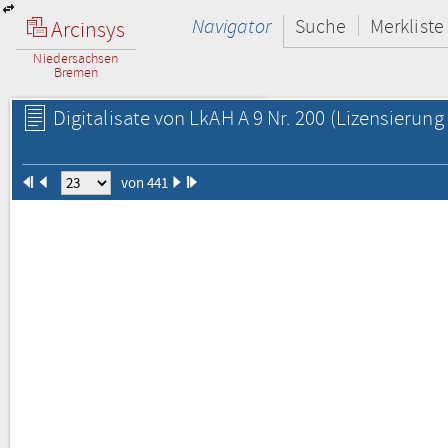
Navigator
Suche
Merkliste
Arcinsys
Niedersachsen
Bremen
Digitalisate von LkAH A 9 Nr. 200
(Lizensierung 
von 441