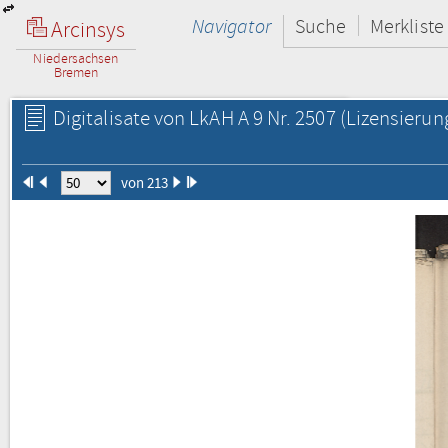
Navigator
Suche
Merkliste
Arcinsys
Niedersachsen
Bremen
Digitalisate von LkAH A 9 Nr. 2507
(Lizensierun
von 213