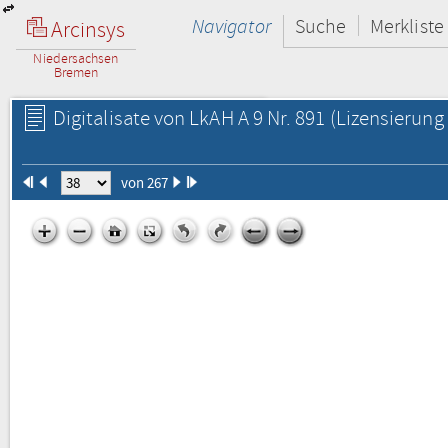
Navigator
Suche
Merkliste
Arcinsys
Niedersachsen
Bremen
Digitalisate von LkAH A 9 Nr. 891
(Lizensierung 
von 267