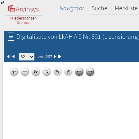
Navigator
Suche
Merkliste
Arcinsys
Niedersachsen
Bremen
Digitalisate von LkAH A 9 Nr. 891
(Lizensierung 
von 267