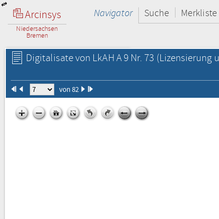
Navigator
Suche
Merkliste
Arcinsys
Niedersachsen
Bremen
Digitalisate von LkAH A 9 Nr. 73
(Lizensierung u
von 82