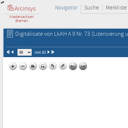
Navigator
Suche
Merkliste
Arcinsys
Niedersachsen
Bremen
Digitalisate von LkAH A 9 Nr. 73
(Lizensierung u
von 82