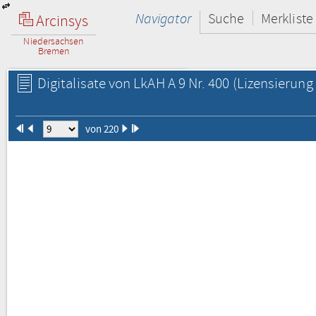
Navigator
Suche
Merkliste
Arcinsys
Niedersachsen
Bremen
Digitalisate von LkAH A 9 Nr. 400
(Lizensierung 
von 220