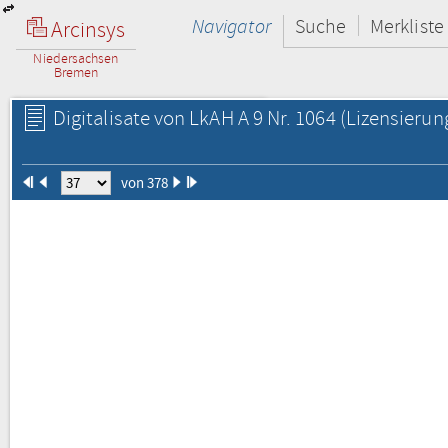
Navigator
Suche
Merkliste
Arcinsys
Niedersachsen
Bremen
Digitalisate von LkAH A 9 Nr. 1064
(Lizensierun
von 378