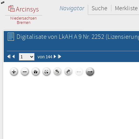
Navigator
Suche
Merkliste
Arcinsys
Niedersachsen
Bremen
Digitalisate von LkAH A 9 Nr. 2252
(Lizensierun
von 144