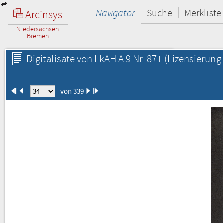
Navigator
Suche
Merkliste
Arcinsys
Niedersachsen
Bremen
Digitalisate von LkAH A 9 Nr. 871
(Lizensierung 
von 339