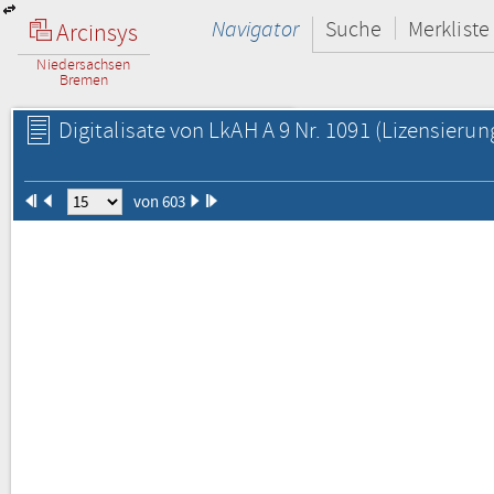
Navigator
Suche
Merkliste
Arcinsys
Niedersachsen
Bremen
Digitalisate von LkAH A 9 Nr. 1091
(Lizensierun
von 603