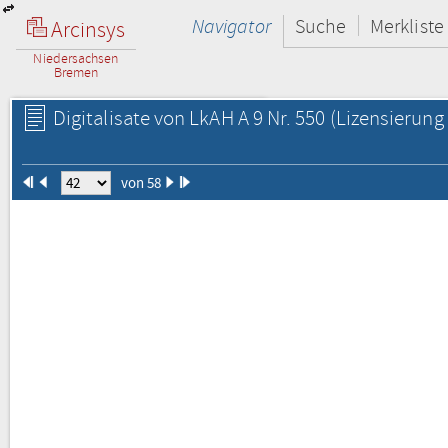
Navigator
Suche
Merkliste
Arcinsys
Niedersachsen
Bremen
Digitalisate von LkAH A 9 Nr. 550
(Lizensierung 
von 58