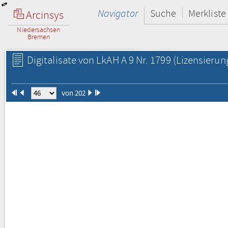
Navigator
Suche
Merkliste
Arcinsys
Niedersachsen
Bremen
Digitalisate von LkAH A 9 Nr. 1799
(Lizensierun
von 202