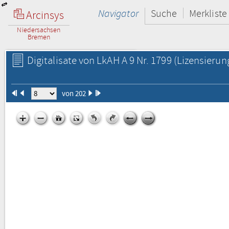
Navigator
Suche
Merkliste
Arcinsys
Niedersachsen
Bremen
Digitalisate von LkAH A 9 Nr. 1799
(Lizensierun
von 202