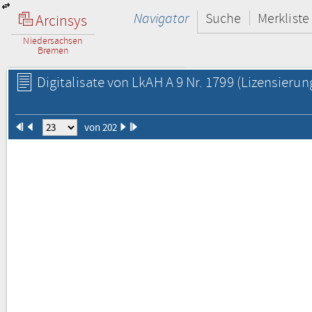
Navigator
Suche
Merkliste
Arcinsys
Niedersachsen
Bremen
Digitalisate von LkAH A 9 Nr. 1799
(Lizensierun
von 202