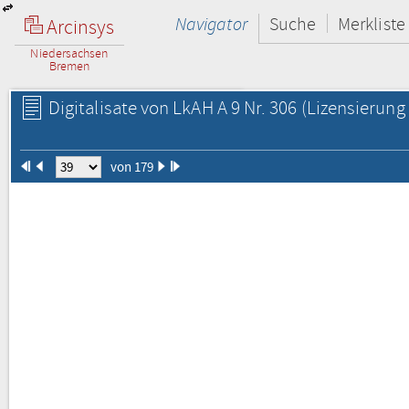
Navigator
Suche
Merkliste
Arcinsys
Niedersachsen
Bremen
Digitalisate von LkAH A 9 Nr. 306
(Lizensierung 
von 179