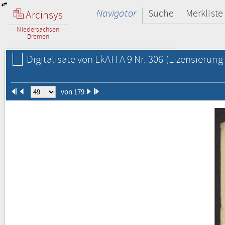
Navigator
Suche
Merkliste
Arcinsys
Niedersachsen
Bremen
Digitalisate von LkAH A 9 Nr. 306
(Lizensierung 
von 179