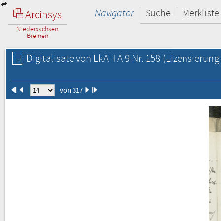
Navigator
Suche
Merkliste
Arcinsys
Niedersachsen
Bremen
Digitalisate von LkAH A 9 Nr. 158
(Lizensierung 
von 317