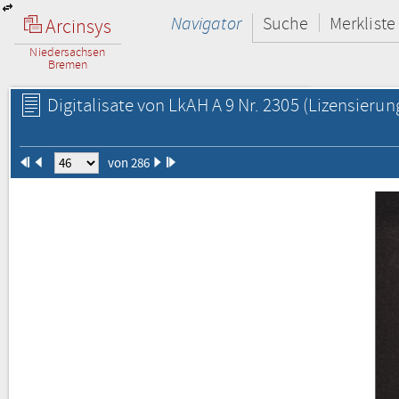
Navigator
Suche
Merkliste
Arcinsys
Niedersachsen
Bremen
Digitalisate von LkAH A 9 Nr. 2305
(Lizensierun
von 286