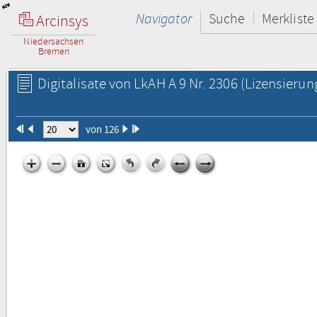
Navigator
Suche
Merkliste
Arcinsys
Niedersachsen
Bremen
Digitalisate von LkAH A 9 Nr. 2306
(Lizensierun
von 126