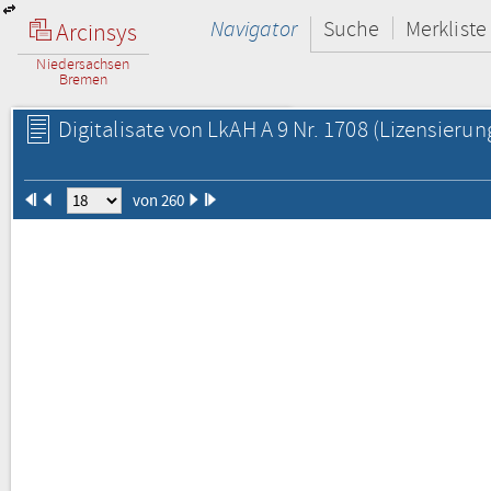
Navigator
Suche
Merkliste
Arcinsys
Niedersachsen
Bremen
Digitalisate von LkAH A 9 Nr. 1708
(Lizensierun
von 260